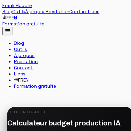
Frank Houbre
Blog
Outils
À propos
Prestation
Contact
Liens
FR
EN
Formation gratuite
Blog
Outils
À propos
Prestation
Contact
Liens
FR
EN
Formation gratuite
OUTIL INTERACTIF
Calculateur budget production IA